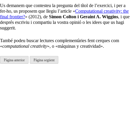
Us demanem que contesteu la pregunta del títol de l’exercici, i per a
fer-ho, us proposem que llegiu l’article «
Computational creativity: the
final frontier?
» (2012), de
Simon Colton i Geraint A. Wiggins
, i que
després escriviu i compartiu la vostra opinió o les idees que us hagi
suggerit.
També podeu buscar lectures complementàries fent cerques com
«
computational creativity
», o «máquinas y creatividad».
Pàgina anterior
Pàgina següent