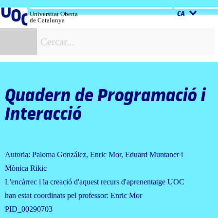
Salta
al
Universitat Oberta
CA
de Catalunya
contingut
C
Quadern de Programació i
Interacció
Autoria: Paloma González, Enric Mor, Eduard Muntaner i
Mònica Rikic
L'encàrrec i la creació d'aquest recurs d'aprenentatge UOC
han estat coordinats pel professor: Enric Mor
PID_00290703