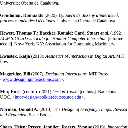
Universitat Oberta de Catalunya.
Gondomar, Romualdo
(2020).
Quadern de disseny d’interacció:
processos, mètodes i tècniques
. Universitat Oberta de Catalunya.
Hewett, Thomas T.; Baecker, Ronald; Card, Stuart
et al
.
(1992).
ACM SIGCHI Curricula for Human-Computer Interaction
[informe
tècnic]. Nova York, NY: Association for Computing Machinery.
Kwastek, Katja
(2013).
Aesthetics of Interaction in Digital Art.
MIT
Press.
Moggridge, Bill
(2007).
Designing Interactions
. MIT Press.
<
www.designinginteractions.com
>.
Mor, Enric
(coord.). (2021)
Design Toolkit
[en línia]. Barcelona:
UOC. <
http://design-toolkit.recursos.uoc.edu
>.
Norman, Donald A.
(2013).
The Design of Everyday Things. Revised
and Expanded
. Basic Books.
Sharp, Helen; Preece, Jennifer; Rogers, Yvonne
(2019).
Interaction