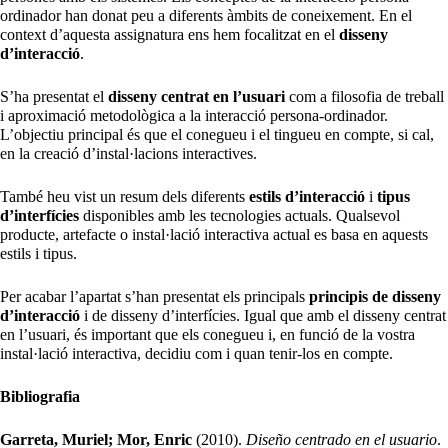
ordinador han donat peu a diferents àmbits de coneixement. En el
context d’aquesta assignatura ens hem focalitzat en el
disseny
d’interacció
.
S’ha presentat el
disseny centrat en l’usuari
com a filosofia de treball
i aproximació metodològica a la interacció persona-ordinador.
L’objectiu principal és que el conegueu i el tingueu en compte, si cal,
en la creació d’instal·lacions interactives.
També heu vist un resum dels diferents
estils d’interacció
i
tipus
d’interfícies
disponibles amb les tecnologies actuals. Qualsevol
producte, artefacte o instal·lació interactiva actual es basa en aquests
estils i tipus.
Per acabar l’apartat s’han presentat els principals
principis de disseny
d’interacció
i de disseny d’interfícies. Igual que amb el disseny centrat
en l’usuari, és important que els conegueu i, en funció de la vostra
instal·lació interactiva, decidiu com i quan tenir-los en compte.
Bibliografia
Garreta, Muriel; Mor, Enric
(2010).
Diseño centrado en el usuario
.