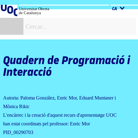
Salta
al
Universitat Oberta
CA
de Catalunya
contingut
C
Quadern de Programació i
Interacció
Autoria: Paloma González, Enric Mor, Eduard Muntaner i
Mònica Rikic
L'encàrrec i la creació d'aquest recurs d'aprenentatge UOC
han estat coordinats pel professor: Enric Mor
PID_00290703