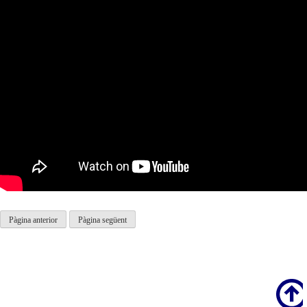
Pàgina anterior
Pàgina següent
Scroll