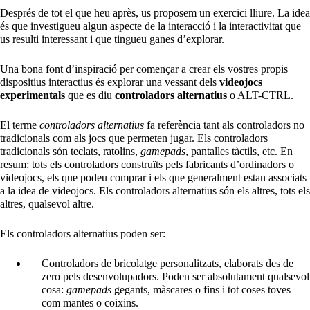
Després de tot el que heu après, us proposem un exercici lliure. La idea
és que investigueu algun aspecte de la interacció i la interactivitat que
us resulti interessant i que tingueu ganes d’explorar.
Una bona font d’inspiració per començar a crear els vostres propis
dispositius interactius és explorar una vessant dels
videojocs
experimentals
que es diu
controladors alternatius
o ALT-CTRL.
El terme
controladors alternatius
fa referència tant als controladors no
tradicionals com als jocs que permeten jugar. Els controladors
tradicionals són teclats, ratolins,
gamepads
, pantalles tàctils, etc. En
resum: tots els controladors construïts pels fabricants d’ordinadors o
videojocs, els que podeu comprar i els que generalment estan associats
a la idea de videojocs. Els controladors alternatius són els altres, tots els
altres, qualsevol altre.
Els controladors alternatius poden ser:
Controladors de bricolatge personalitzats, elaborats des de
zero pels desenvolupadors. Poden ser absolutament qualsevol
cosa:
gamepads
gegants, màscares o fins i tot coses toves
com mantes o coixins.