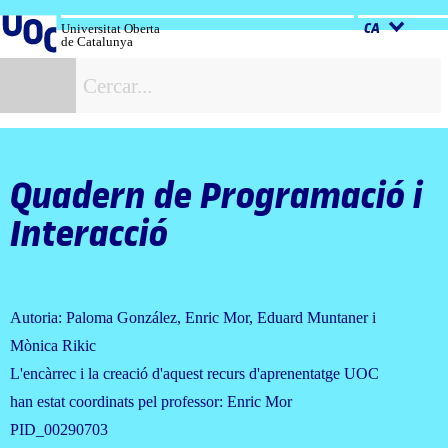
Salta
al
Universitat Oberta
CA
de Catalunya
contingut
C
Quadern de Programació i
Interacció
Autoria: Paloma González, Enric Mor, Eduard Muntaner i
Mònica Rikic
L'encàrrec i la creació d'aquest recurs d'aprenentatge UOC
han estat coordinats pel professor: Enric Mor
PID_00290703