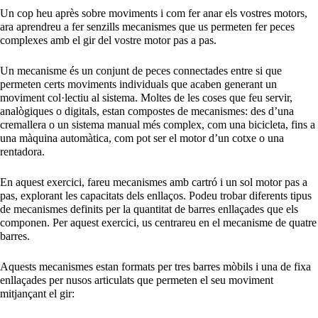
Un cop heu après sobre moviments i com fer anar els vostres motors,
ara aprendreu a fer senzills mecanismes que us permeten fer peces
complexes amb el gir del vostre motor pas a pas.
Un mecanisme és un conjunt de peces connectades entre si que
permeten certs moviments individuals que acaben generant un
moviment col·lectiu al sistema. Moltes de les coses que feu servir,
analògiques o digitals, estan compostes de mecanismes: des d’una
cremallera o un sistema manual més complex, com una bicicleta, fins a
una màquina automàtica, com pot ser el motor d’un cotxe o una
rentadora.
En aquest exercici, fareu mecanismes amb cartró i un sol motor pas a
pas, explorant les capacitats dels enllaços. Podeu trobar diferents tipus
de mecanismes definits per la quantitat de barres enllaçades que els
componen. Per aquest exercici, us centrareu en el mecanisme de quatre
barres.
Aquests mecanismes estan formats per tres barres mòbils i una de fixa
enllaçades per nusos articulats que permeten el seu moviment
mitjançant el gir: