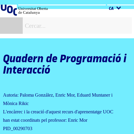
Salta
al
Universitat Oberta
CA
de Catalunya
contingut
C
Quadern de Programació i
Interacció
Autoria: Paloma González, Enric Mor, Eduard Muntaner i
Mònica Rikic
L'encàrrec i la creació d'aquest recurs d'aprenentatge UOC
han estat coordinats pel professor: Enric Mor
PID_00290703