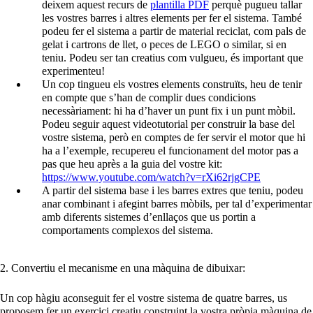
deixem aquest recurs de
plantilla PDF
perquè pugueu tallar
les vostres barres i altres elements per fer el sistema. També
podeu fer el sistema a partir de material reciclat, com pals de
gelat i cartrons de llet, o peces de LEGO o similar, si en
teniu. Podeu ser tan creatius com vulgueu, és important que
experimenteu!
Un cop tingueu els vostres elements construïts, heu de tenir
en compte que s’han de complir dues condicions
necessàriament: hi ha d’haver un punt fix i un punt mòbil.
Podeu seguir aquest videotutorial per construir la base del
vostre sistema, però en comptes de fer servir el motor que hi
ha a l’exemple, recupereu el funcionament del motor pas a
pas que heu après a la guia del vostre kit:
https://www.youtube.com/watch?v=rXi62rjgCPE
A partir del sistema base i les barres extres que teniu, podeu
anar combinant i afegint barres mòbils, per tal d’experimentar
amb diferents sistemes d’enllaços que us portin a
comportaments complexos del sistema.
2. Convertiu el mecanisme en una màquina de dibuixar:
Un cop hàgiu aconseguit fer el vostre sistema de quatre barres, us
proposem fer un exercici creatiu construint la vostra pròpia màquina de