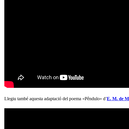
Llegiu també aquesta adaptació del poema «Pêndulo» d’
E. M. de M