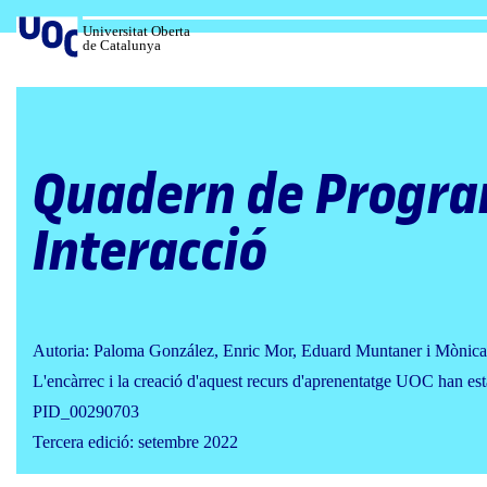
Salta
al
Universitat Oberta
de Catalunya
contingut
Quadern de Progra
Interacció
Autoria: Paloma González, Enric Mor, Eduard Muntaner i Mònica
L'encàrrec i la creació d'aquest recurs d'aprenentatge UOC han est
PID_00290703
Tercera edició: setembre 2022