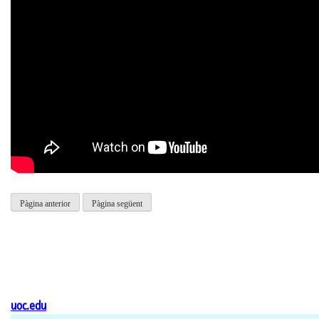
Pàgina anterior
Pàgina següent
uoc.edu