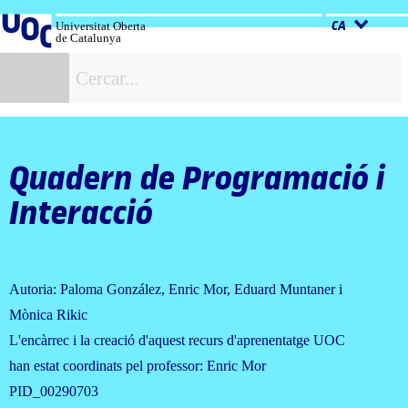
Salta
al
Universitat Oberta
CA
de Catalunya
contingut
C
Quadern de Programació i
Interacció
Autoria: Paloma González, Enric Mor, Eduard Muntaner i
Mònica Rikic
L'encàrrec i la creació d'aquest recurs d'aprenentatge UOC
han estat coordinats pel professor: Enric Mor
PID_00290703