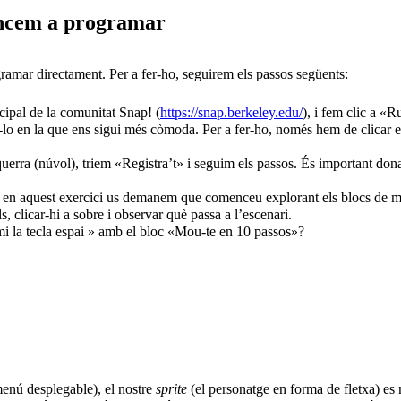
mencem a programar
amar directament. Per a fer-ho, seguirem els passos següents:
ipal de la comunitat Snap! (
https://snap.berkeley.edu/
), i fem clic a «R
-lo en la que ens sigui més còmoda. Per a fer-ho, només hem de clicar el b
squerra (núvol), triem «Registra’t» i seguim els passos. És important dona
, en aquest exercici us demanem que comenceu explorant els blocs de mo
s, clicar-hi a sobre i observar què passa a l’escenari.
i la tecla espai » amb el bloc «Mou-te en 10 passos»?
enú desplegable), el nostre
sprite
(el personatge en forma de fletxa) es