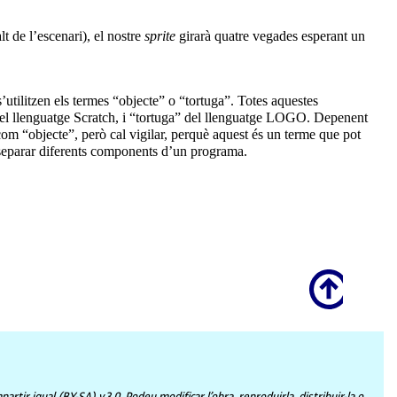
 de l’escenari), el nostre
sprite
girarà quatre vegades esperant un
utilitzen els termes “objecte” o “tortuga”. Totes aquestes
 del llenguatge Scratch, i “tortuga” del llenguatge LOGO. Depenent
 com “objecte”, però cal vigilar, perquè aquest és un terme que pot
er separar diferents components d’un programa.
Scroll