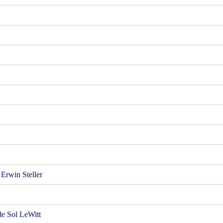
 Erwin Steller
 de Sol LeWitt