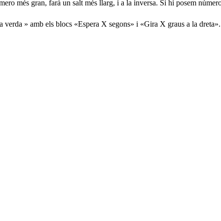
úmero més gran, farà un salt més llarg, i a la inversa. Si hi posem núme
 verda » amb els blocs «Espera X segons» i «Gira X graus a la dreta».