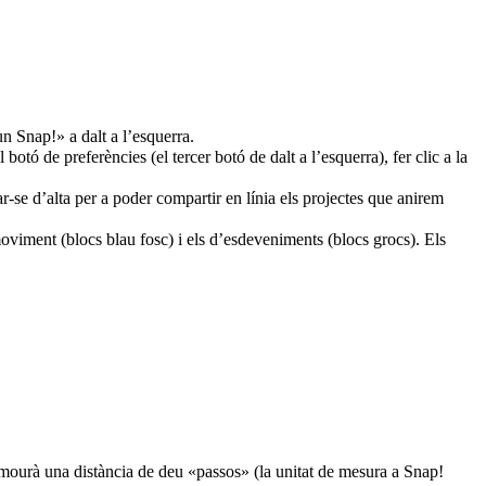
un Snap!» a dalt a l’esquerra.
otó de preferències (el tercer botó de dalt a l’esquerra), fer clic a la
r-se d’alta per a poder compartir en línia els projectes que anirem
viment (blocs blau fosc) i els d’esdeveniments (blocs grocs). Els
 mourà una distància de deu «passos» (la unitat de mesura a Snap!