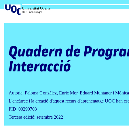
Salta
al
Universitat Oberta
de Catalunya
contingut
Quadern de Progra
Interacció
Autoria: Paloma González, Enric Mor, Eduard Muntaner i Mònica
L'encàrrec i la creació d'aquest recurs d'aprenentatge UOC han est
PID_00290703
Tercera edició: setembre 2022