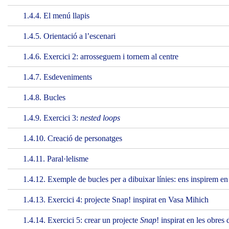
1.4.4. El menú llapis
1.4.5. Orientació a l’escenari
1.4.6. Exercici 2: arrosseguem i tornem al centre
1.4.7. Esdeveniments
1.4.8. Bucles
1.4.9. Exercici 3:
nested loops
1.4.10. Creació de personatges
1.4.11. Paral·lelisme
1.4.12. Exemple de bucles per a dibuixar línies: ens inspirem en
1.4.13. Exercici 4: projecte Snap! inspirat en Vasa Mihich
1.4.14. Exercici 5: crear un projecte
Snap
! inspirat en les obres