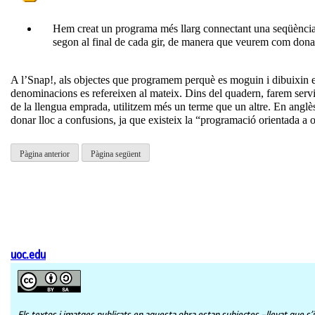
Hem creat un programa més llarg connectant una seqüència d
segon al final de cada gir, de manera que veurem com dona t
A l’Snap!, als objectes que programem perquè es moguin i dibuixin en
denominacions es refereixen al mateix. Dins del quadern, farem servi
de la llengua emprada, utilitzem més un terme que un altre. En anglès 
donar lloc a confusions, ja que existeix la “programació orientada a o
Pàgina anterior
Pàgina següent
uoc.edu