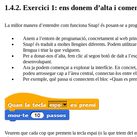
1.4.2. Exercici 1: ens donem d’alta i co
La millor manera d’entendre com funciona Snap! és posant-se a progr
Anem a l’entorn de programació, concretament al web princ
Snap! és traduït a moltes llengües diferents. Podem utilitzar
llengua i triar la que vulguem.
Per a donar-nos d’alta, fem clic al segon botó de dalt a l’e
desenvolupant.
Ara ja podem començar a explorar la interfície. En concret
podeu arrossegar cap a l’àrea central, connectar-los entre ell
Per exemple, què passa si connectem el bloc «Quan es prem
Veurem que cada cop que premem la tecla espai (o la que triem del m