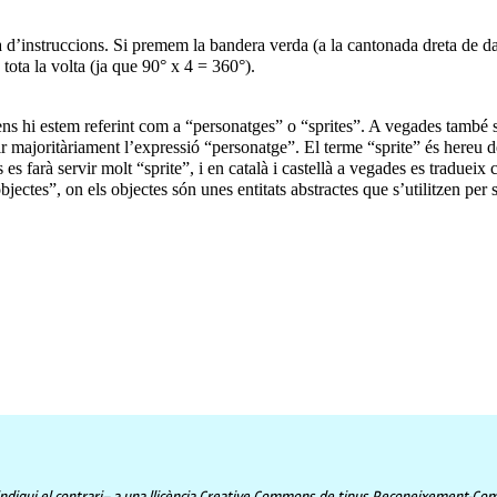
’instruccions. Si premem la bandera verda (a la cantonada dreta de dalt
ota la volta (ja que 90° x 4 = 360°).
s hi estem referint com a “personatges” o “sprites”. A vegades també s’
r majoritàriament l’expressió “personatge”. El terme “sprite” és hereu
es farà servir molt “sprite”, i en català i castellà a vegades es tradueix
bjectes”, on els objectes són unes entitats abstractes que s’utilitzen p