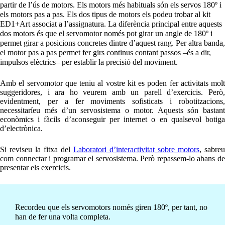
partir de l’ús de motors. Els motors més habituals són els servos 180º i
els motors pas a pas. Els dos tipus de motors els podeu trobar al kit
ED1+Art associat a l’assignatura. La diferència principal entre aquests
dos motors és que el servomotor només pot girar un angle de 180º i
permet girar a posicions concretes dintre d’aquest rang. Per altra banda,
el motor pas a pas permet fer girs continus contant passos –és a dir,
impulsos elèctrics– per establir la precisió del moviment.
Amb el servomotor que teniu al vostre kit es poden fer activitats molt
suggeridores, i ara ho veurem amb un parell d’exercicis. Però,
evidentment, per a fer moviments sofisticats i robotitzacions,
necessitaríeu més d’un servosistema o motor. Aquests són bastant
econòmics i fàcils d’aconseguir per internet o en qualsevol botiga
d’electrònica.
Si reviseu la fitxa del
Laboratori d’interactivitat sobre motors
, sabreu
com connectar i programar el servosistema. Però repassem-lo abans de
presentar els exercicis.
Recordeu que els servomotors només giren 180º, per tant, no
han de fer una volta completa.