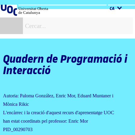
Salta
al
Universitat Oberta
CA
de Catalunya
contingut
C
Quadern de Programació i
Interacció
Autoria: Paloma González, Enric Mor, Eduard Muntaner i
Mònica Rikic
L'encàrrec i la creació d'aquest recurs d'aprenentatge UOC
han estat coordinats pel professor: Enric Mor
PID_00290703