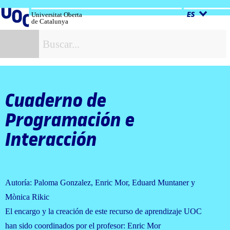
Salta
al
Universitat Oberta
ES
de Catalunya
contenido
B
Cuaderno de
Programación e
Interacción
Autoría: Paloma Gonzalez, Enric Mor, Eduard Muntaner y
Mònica Rikic
El encargo y la creación de este recurso de aprendizaje UOC
han sido coordinados por el profesor: Enric Mor