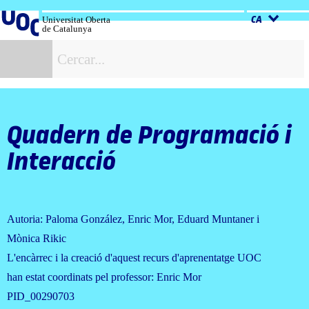
Salta
al
Universitat Oberta
CA
de Catalunya
contingut
C
Quadern de Programació i
Interacció
Autoria: Paloma González, Enric Mor, Eduard Muntaner i
Mònica Rikic
L'encàrrec i la creació d'aquest recurs d'aprenentatge UOC
han estat coordinats pel professor: Enric Mor
PID_00290703