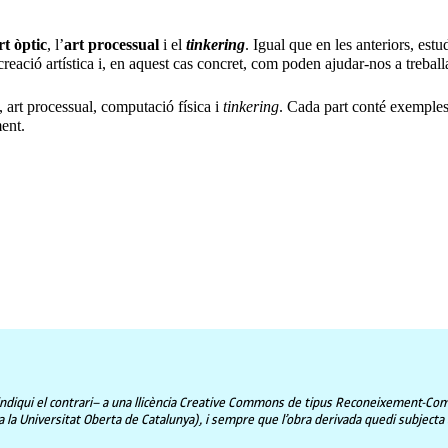
rt òptic
, l’
art processual
i el
tinkering
. Igual que en les anteriors, est
ció artística i, en aquest cas concret, com poden ajudar-nos a treballar
c, art processual, computació física i
tinkering
. Cada part conté exemples i
ent.
ndiqui el contrari– a una llicència Creative Commons de tipus Reconeixement-Compart
la Universitat Oberta de Catalunya), i sempre que l’obra derivada quedi subjecta a l