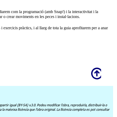
udiarem com la programació (amb Snap!) i la interactivitat i la
 o crear moviments en les peces i instal·lacions.
 exercicis pràctics, i al llarg de tota la guia aprofitarem per a anar
Scroll
ir igual (BY-SA) v.3.0. Podeu modificar l’obra, reproduirla, distribuir-la o
a mateixa llicència que l’obra original. La llicència completa es pot consultar