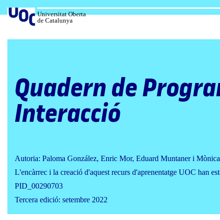
Salta
al
Universitat Oberta
de Catalunya
contingut
Quadern de Progra
Interacció
Autoria: Paloma González, Enric Mor, Eduard Muntaner i Mònica
L'encàrrec i la creació d'aquest recurs d'aprenentatge UOC han est
PID_00290703
Tercera edició: setembre 2022