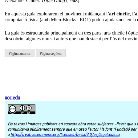
Alexander Calder.
Triple Gong
(1948)
En aquesta guia explorarem el moviment mitjançant l’
art cinètic
, l’
a
computació física (amb MicroBlocks i ED1) poden ajudar-nos en la crea
La guia és estructurada principalment en tres parts: arts cinètic i òpti
descobrint algunes obres i autors que han destacat per l’ús del movim
Pàgina anterior
Pàgina següent
uoc.edu
Els textos i imatges publicats en aquesta obra estan subjectes –llevat que s’i
comunicar-la públicament sempre que en citeu l’autor i la font (Fundació per a 
a
http://creativecommons.org/licenses/by-sa/3.0/es/legalcode.ca