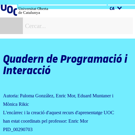
Salta
al
Universitat Oberta
CA
de Catalunya
contingut
C
Quadern de Programació i
Interacció
Autoria: Paloma González, Enric Mor, Eduard Muntaner i
Mònica Rikic
L'encàrrec i la creació d'aquest recurs d'aprenentatge UOC
han estat coordinats pel professor: Enric Mor
PID_00290703