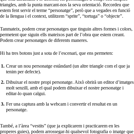
triangles, amb la punta marcant-nos la seva orientació. Recordeu que
estem fent servir el terme “personatge”, però que a vegades en funció
de la llengua i el context, utilitzem “sprite”, “tortuga” o “objecte”.
Tanmateix, podem crear personatges que tinguin altres formes i colors,
permetent que siguin ells mateixos part de l’obra que estem creant.
Podem crear personatges de diferents maneres.
Hi ha tres botons just a sota de l’escenari, que ens permeten:
Crear un nou personatge estàndard (un altre triangle com el que ja
tenim per defecte).
Dibuixar el nostre propi personatge. Això obrirà un editor d’imatges
molt senzill, amb el qual podem dibuixar el nostre personatge i
editar-lo quan calgui.
Fer una captura amb la webcam i convertir el resultat en un
personatge.
També, a l’àrea “vestits” (que ja explicarem i practicarem en les
properes guies), podem arrossegar-hi qualsevol fotografia o imatge que