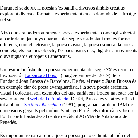
Durant el segle
la poesia s’expandí a diversos àmbits creatius
XX
explorant diversos formats i experimentant en els dominis de la imatge
i el so.
Això que ara podem anomenar poesia experimental començà sobretot
a partir de mitjan anys quaranta del segle xx adoptant moltes formes
diferents, com el lletrisme, la poesia visual, la poesia sonora, la poesia
concreta, els poemes objecte, l’espacialisme, etc., lligades a moviments
d’avantguarda europeus i americans.
Un resum fantàstic de la poesia experimental del segle
es recull en
XX
l’exposició «
La xarxa al bosc
» (maig-setembre del 2019) de la
Fundació Joan Brossa de Barcelona. De fet, el mateix
Joan Brossa
és
un exemple clar de poeta avantguardista, i la seva poesia escènica,
visual i objectual són exemples del que parlàvem. Podeu navegar per la
seva obra en el
web de la Fundació
. De fet, Brossa es va atrevir fins i
tot amb una
Sextina cibernètica
(1981), programada amb un IBM de
dimensions gegants pel químic Santiago Farré i els informàtics Josep
Font i Jordi Bastardes al centre de càlcul AGMA de Vilafranca de
Penedès.
És important remarcar que aquesta poesia ja no es limita al món del