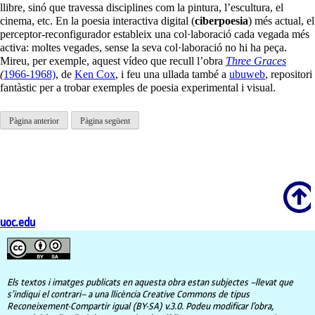
llibre, sinó que travessa disciplines com la pintura, l’escultura, el
cinema, etc. En la poesia interactiva digital (
ciberpoesia
) més actual, el
perceptor-reconfigurador estableix una col·laboració cada vegada més
activa: moltes vegades, sense la seva col·laboració no hi ha peça.
Mireu, per exemple, aquest vídeo que recull l’obra
Three Graces
(
1966-1968)
, de
Ken Cox
, i feu una ullada també a
ubuweb
, repositori
fantàstic per a trobar exemples de poesia experimental i visual.
Pàgina anterior
Pàgina següent
Scroll
uoc.edu
Els textos i imatges publicats en aquesta obra estan subjectes –llevat que
s’indiqui el contrari– a una llicència Creative Commons de tipus
Reconeixement-Compartir igual (BY-SA) v.3.0. Podeu modificar l’obra,