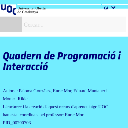
Salta
al
Universitat Oberta
CA
de Catalunya
contingut
C
Quadern de Programació i
Interacció
Autoria: Paloma González, Enric Mor, Eduard Muntaner i
Mònica Rikic
L'encàrrec i la creació d'aquest recurs d'aprenentatge UOC
han estat coordinats pel professor: Enric Mor
PID_00290703