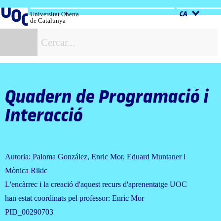
Salta
al
Universitat Oberta
CA
de Catalunya
contingut
C
Quadern de Programació i
Interacció
Autoria: Paloma González, Enric Mor, Eduard Muntaner i
Mònica Rikic
L'encàrrec i la creació d'aquest recurs d'aprenentatge UOC
han estat coordinats pel professor: Enric Mor
PID_00290703