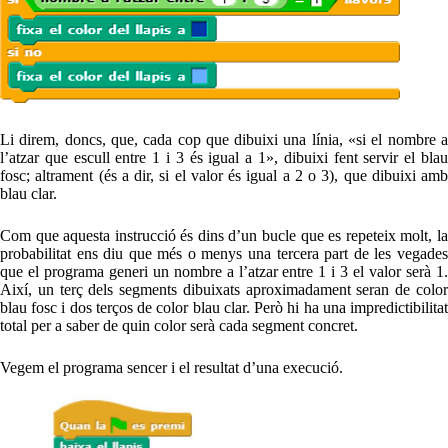
Li direm, doncs, que, cada cop que dibuixi una línia, «si el nombre a
l’atzar que escull entre 1 i 3 és igual a 1», dibuixi fent servir el blau
fosc; altrament (és a dir, si el valor és igual a 2 o 3), que dibuixi amb
blau clar.
Com que aquesta instrucció és dins d’un bucle que es repeteix molt, la
probabilitat ens diu que més o menys una tercera part de les vegades
que el programa generi un nombre a l’atzar entre 1 i 3 el valor serà 1.
Així, un terç dels segments dibuixats aproximadament seran de color
blau fosc i dos terços de color blau clar. Però hi ha una impredictibilitat
total per a saber de quin color serà cada segment concret.
Vegem el programa sencer i el resultat d’una execució.