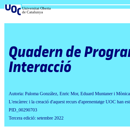
Salta
al
Universitat Oberta
de Catalunya
contingut
Quadern de Progra
Interacció
Autoria: Paloma González, Enric Mor, Eduard Muntaner i Mònica
L'encàrrec i la creació d'aquest recurs d'aprenentatge UOC han est
PID_00290703
Tercera edició: setembre 2022