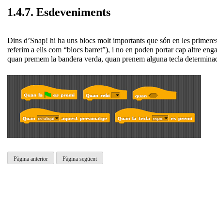
1.4.7. Esdeveniments
Dins d’Snap! hi ha uns blocs molt importants que són en les primeres 
referim a ells com “blocs barret”), i no en poden portar cap altre eng
quan premem la bandera verda, quan prenem alguna tecla determinada 
Pàgina anterior
Pàgina següent