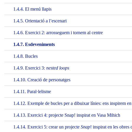
1.4.4. El menú llapis
1.4.5. Orientació a l’escenari
1.4.6. Exercici 2: arrosseguem i tornem al centre
1.4.7. Esdeveniments
1.4.8. Bucles
1.4.9. Exercici 3:
nested loops
1.4.10. Creació de personatges
1.4.11. Paral·lelisme
1.4.12. Exemple de bucles per a dibuixar línies: ens inspirem en
1.4.13. Exercici 4: projecte Snap! inspirat en Vasa Mihich
1.4.14. Exercici 5: crear un projecte
Snap
! inspirat en les obres