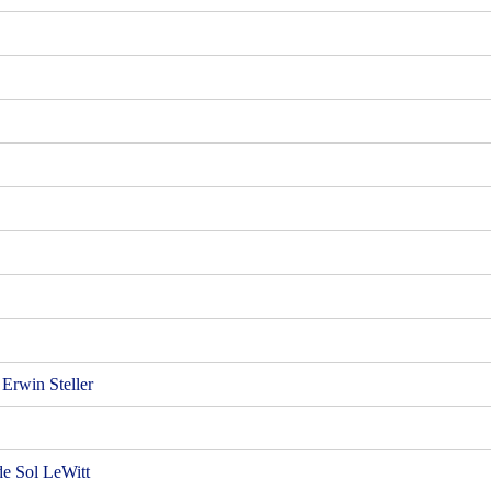
 Erwin Steller
 de Sol LeWitt