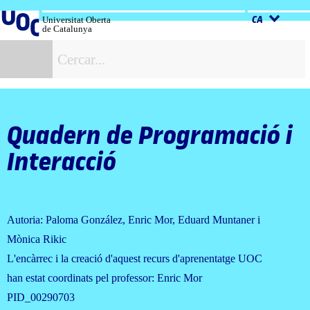
Salta
al
Universitat Oberta
CA
de Catalunya
contingut
C
Quadern de Programació i
Interacció
Autoria: Paloma González, Enric Mor, Eduard Muntaner i
Mònica Rikic
L'encàrrec i la creació d'aquest recurs d'aprenentatge UOC
han estat coordinats pel professor: Enric Mor
PID_00290703