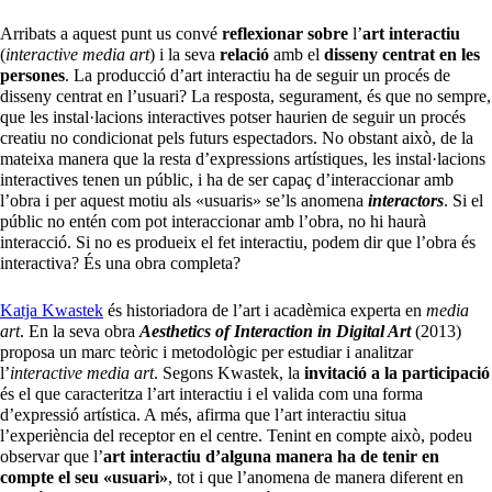
Arribats a aquest punt us convé
reflexionar
sobre
l’
art interactiu
(
interactive media art
) i la seva
relació
amb el
disseny centrat en les
persones
. La producció d’art interactiu ha de seguir un procés de
disseny centrat en l’usuari? La resposta, segurament, és que no sempre,
que les instal·lacions interactives potser haurien de seguir un procés
creatiu no condicionat pels futurs espectadors. No obstant això, de la
mateixa manera que la resta d’expressions artístiques, les instal·lacions
interactives tenen un públic, i ha de ser capaç d’interaccionar amb
l’obra i per aquest motiu als «usuaris» se’ls anomena
interactors
. Si el
públic no entén com pot interaccionar amb l’obra, no hi haurà
interacció. Si no es produeix el fet interactiu, podem dir que l’obra és
interactiva? És una obra completa?
Katja Kwastek
és historiadora de l’art i acadèmica experta en
media
art
. En la seva obra
Aesthetics of Interaction in Digital Art
(2013)
proposa un marc teòric i metodològic per estudiar i analitzar
l’
interactive media art
. Segons Kwastek, la
invitació a la participació
és el que caracteritza l’art interactiu i el valida com una forma
d’expressió artística. A més, afirma que l’art interactiu situa
l’experiència del receptor en el centre. Tenint en compte això, podeu
observar que l’
art interactiu d’alguna manera ha de tenir en
compte el seu «usuari»
, tot i que l’anomena de manera diferent en