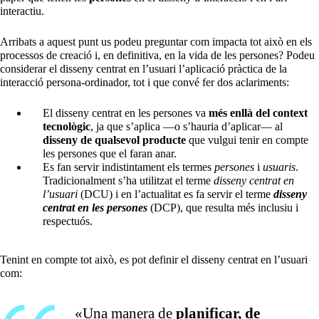
interactiu.
Arribats a aquest punt us podeu preguntar com impacta tot això en els
processos de creació i, en definitiva, en la vida de les persones? Podeu
considerar el disseny centrat en l’usuari l’aplicació pràctica de la
interacció persona-ordinador, tot i que convé fer dos aclariments:
El disseny centrat en les persones va
més enllà del context
tecnològic
, ja que s’aplica —o s’hauria d’aplicar— al
disseny de qualsevol producte
que vulgui tenir en compte
les persones que el faran anar.
Es fan servir indistintament els termes
persones
i
usuaris
.
Tradicionalment s’ha utilitzat el terme
disseny centrat en
l’usuari
(DCU) i en l’actualitat es fa servir el terme
disseny
centrat en les persones
(DCP), que resulta més inclusiu i
respectuós.
Tenint en compte tot això, es pot definir el disseny centrat en l’usuari
com:
«Una manera de
planificar, de