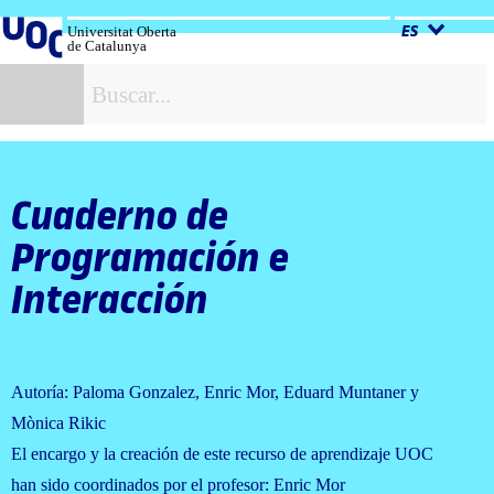
Salta
al
Universitat Oberta
ES
de Catalunya
contenido
B
Cuaderno de
Programación e
Interacción
Autoría: Paloma Gonzalez, Enric Mor, Eduard Muntaner y
Mònica Rikic
El encargo y la creación de este recurso de aprendizaje UOC
han sido coordinados por el profesor: Enric Mor