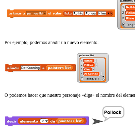
Por ejemplo, podemos añadir un nuevo elemento:
O podemos hacer que nuestro personaje «diga» el nombre del elemento