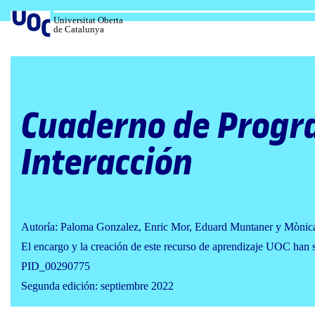
Salta
al
Universitat Oberta
de Catalunya
contenido
Cuaderno de Progr
Interacción
Autoría: Paloma Gonzalez, Enric Mor, Eduard Muntaner y Mònic
El encargo y la creación de este recurso de aprendizaje UOC han 
PID_00290775
Segunda edición: septiembre 2022