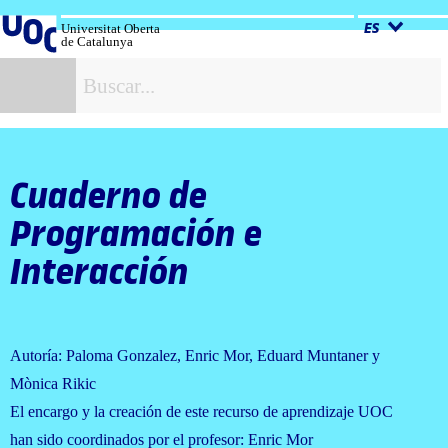
Salta
al
Universitat Oberta
ES
de Catalunya
contenido
B
Cuaderno de
Programación e
Interacción
Autoría: Paloma Gonzalez, Enric Mor, Eduard Muntaner y
Mònica Rikic
El encargo y la creación de este recurso de aprendizaje UOC
han sido coordinados por el profesor: Enric Mor