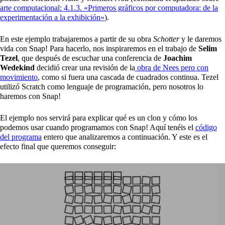
arte computacional: 4.1.3. «Primeros gráficos por computadora: de la
experimentación a la exhibición»
).
En este ejemplo trabajaremos a partir de su obra
Schotter
y le daremos
vida con Snap! Para hacerlo, nos inspiraremos en el trabajo de
Selim
Tezel
, que después de escuchar una conferencia de
Joachim
Wedekind
decidió crear una revisión de la
obra de Nees pero con
movimiento
, como si fuera una cascada de cuadrados continua. Tezel
utilizó Scratch como lenguaje de programación, pero nosotros lo
haremos con Snap!
El ejemplo nos servirá para explicar qué es un clon y cómo los
podemos usar cuando programamos con Snap! Aquí tenéis el
código
del programa
entero que analizaremos a continuación. Y este es el
efecto final que queremos conseguir: