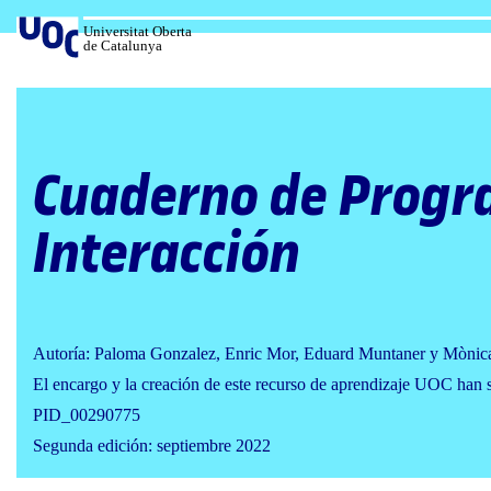
Salta
al
Universitat Oberta
de Catalunya
contenido
Cuaderno de Progr
Interacción
Autoría: Paloma Gonzalez, Enric Mor, Eduard Muntaner y Mònic
El encargo y la creación de este recurso de aprendizaje UOC han 
PID_00290775
Segunda edición: septiembre 2022