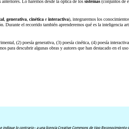
s anteriores. Lo haremos desde la óptica de los
sistemas
(conjuntos de e
al
,
generativa
,
cinética
e
interactiva
), integraremos los conocimiento
ón. Durante el recorrido también aprenderemos qué es la inteligencia ar
rimental, (2) poesía generativa, (3) poesía cinética, (4) poesía interact
emos para descubrir algunas obras y autores que han destacado en el uso 
 indique lo contrario– a una licencia Creative Commons de tipo Reconocimiento-Com