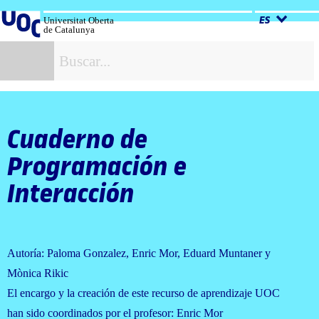
Salta
al
Universitat Oberta
ES
de Catalunya
contenido
B
Cuaderno de
Programación e
Interacción
Autoría: Paloma Gonzalez, Enric Mor, Eduard Muntaner y
Mònica Rikic
El encargo y la creación de este recurso de aprendizaje UOC
han sido coordinados por el profesor: Enric Mor