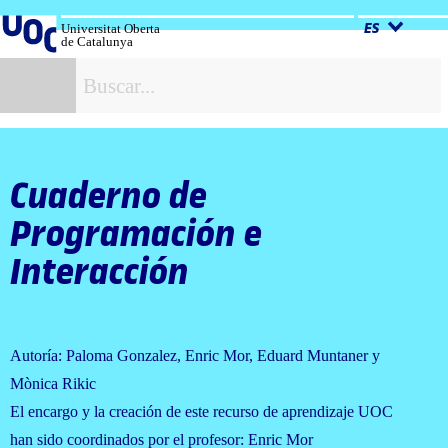
Salta
al
Universitat Oberta
ES
de Catalunya
contenido
B
Cuaderno de
Programación e
Interacción
Autoría: Paloma Gonzalez, Enric Mor, Eduard Muntaner y
Mònica Rikic
El encargo y la creación de este recurso de aprendizaje UOC
han sido coordinados por el profesor: Enric Mor