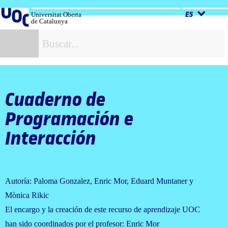
Salta
al
Universitat Oberta
ES
de Catalunya
contenido
B
Cuaderno de
Programación e
Interacción
Autoría: Paloma Gonzalez, Enric Mor, Eduard Muntaner y
Mònica Rikic
El encargo y la creación de este recurso de aprendizaje UOC
han sido coordinados por el profesor: Enric Mor