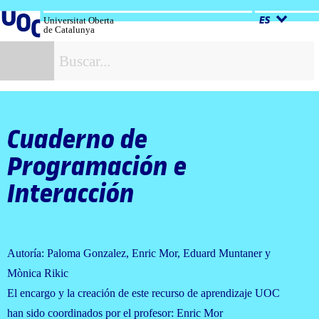
Salta
al
Universitat Oberta
ES
de Catalunya
contenido
B
Cuaderno de
Programación e
Interacción
Autoría: Paloma Gonzalez, Enric Mor, Eduard Muntaner y
Mònica Rikic
El encargo y la creación de este recurso de aprendizaje UOC
han sido coordinados por el profesor: Enric Mor